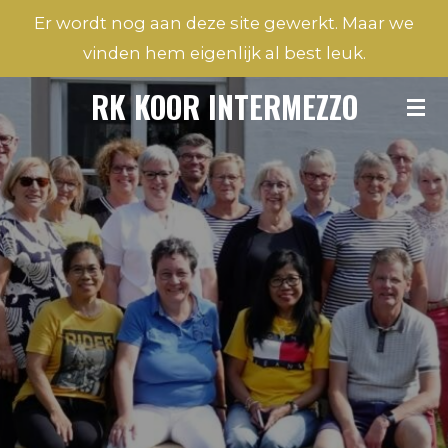
Er wordt nog aan deze site gewerkt. Maar we
Ga
vinden hem eigenlijk al best leuk.
direct
naar
RK KOOR INTERMEZZO
de
hoofdinhoud